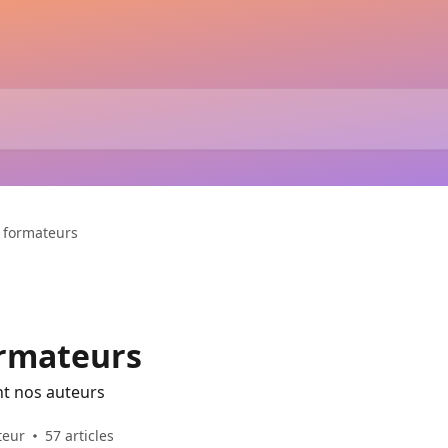
s formateurs
ormateurs
nt nos auteurs
teur
57 articles