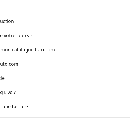
duction
 votre cours ?
 mon catalogue tuto.com
tuto.com
ide
g Live ?
r une facture