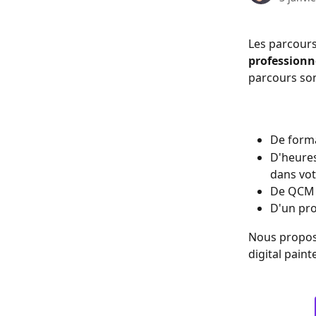
Les parcour
professionn
parcours son
De forma
D'heures
dans vot
De QCM p
D'un pro
Nous proposo
digital pain