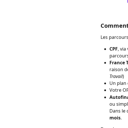
Comment 
Les parcours
CPF
, vi
parcours
France T
raison d
Travail
)
Un plan 
Votre OP
Autofi
ou simpl
Dans le
mois
.