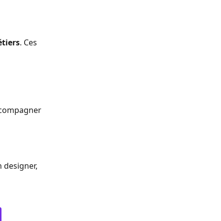
tiers
. Ces 
ccompagner 
 designer, 