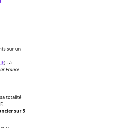
ts sur un 
IF
) - à 
ar France 
a totalité 
F.
ncier sur 5 