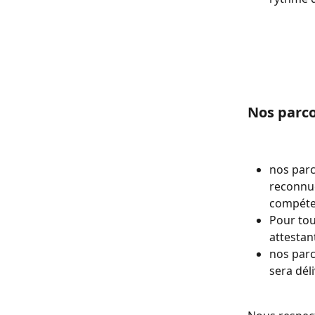
Nos parco
nos parc
reconnue
compéten
Pour tou
attestan
nos parc
sera déli