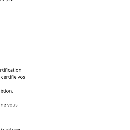
tification 
ertifie vos 
étion, 
 ne vous 