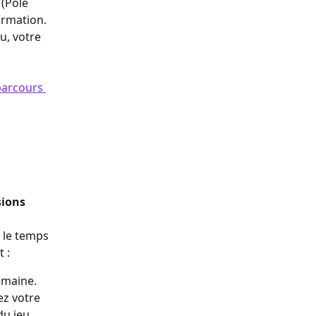
(Pôle 
rmation. 
u, votre 
parcours 
sions 
 le temps 
 :
emaine.
z votre 
du jeu.