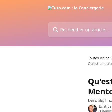
Passer au contenu principal
Rechercher un article...
Toutes les col
Qu'est-ce qu'
Qu'es
Mento
Déroulé, fina
Écrit p
3 janvi