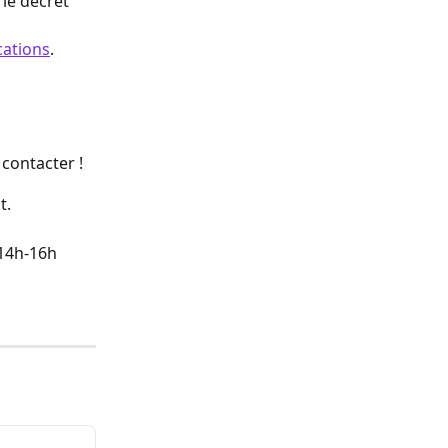
le décret 
cations
.
contacter !
t.
/14h-16h