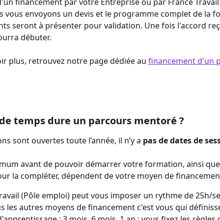
d'un financement par votre Entreprise ou par France Travail 
s vous envoyons un devis et le programme complet de la fo
s seront à présenter pour validation. Une fois l'accord reç
urra débuter.
ir plus, retrouvez notre page dédiée au 
financement d'un 
de temps dure un parcours mentoré ?
ons sont ouvertes toute l’année, il n’y a 
pas de dates de ses
imum avant de pouvoir démarrer votre formation, ainsi que
r la compléter, dépendent de votre moyen de financement
ravail (Pôle emploi) peut vous imposer un rythme de 25h/s
s les autres moyens de financement c'est vous qui définisse
'apprentissage : 3 mois, 6 mois, 1 an : vous fixez les règles 