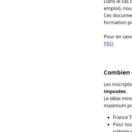
Dans le cas 
emploi), nou
Ces document
formation po
Pour en savo
PRO
.
Combien 
Les inscripti
imposées
.
Le délai min
maximum pou
France T
Pour tou
rythme d