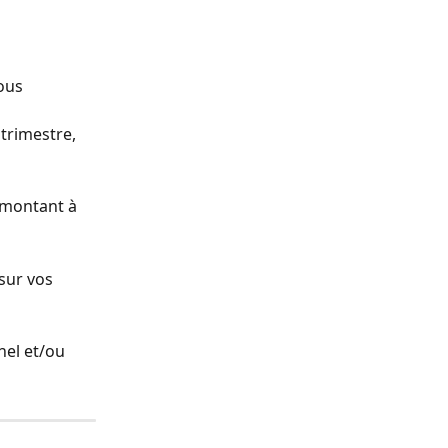
ous 
trimestre, 
 montant à 
sur vos 
nel et/ou 