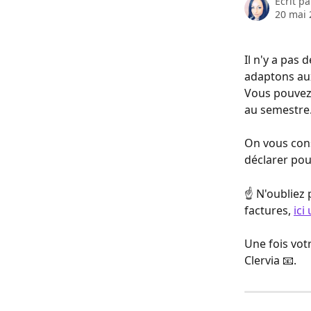
Écrit p
20 mai 
Il n'y a pas 
adaptons au
Vous pouvez 
au semestre..
On vous cons
déclarer pou
☝ N'oubliez 
factures, 
ici
Une fois vot
Clervia 📧.