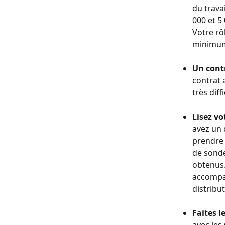
du trava
000 et 5
Votre rô
minimum 
Un contr
contrat a
très diff
Lisez vo
avez un 
prendre 
de sonde
obtenus.
accompag
distribut
Faites l