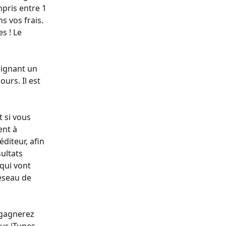
mpris entre 1 
s vos frais. 
s ! Le 
 signant un 
urs. Il est 
t si vous 
nt à 
diteur, afin 
ultats 
qui vont 
éseau de 
 gagnerez 