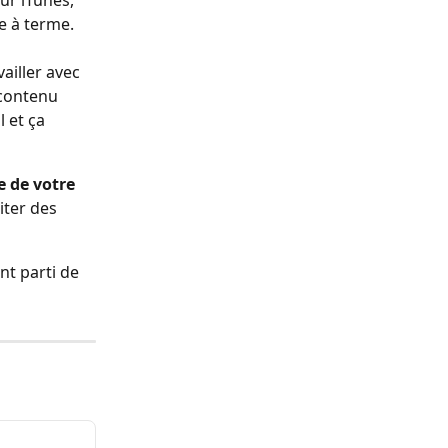
ur iTunes, 
e à terme.
vailler avec 
contenu 
 et ça 
 de votre 
iter des 
t parti de 