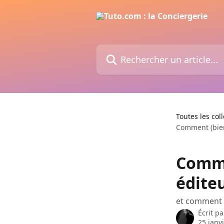
Passer au contenu principal
Rechercher un article...
Toutes les col
Comment (bien)
Comme
édite
et comment é
Écrit p
25 janv