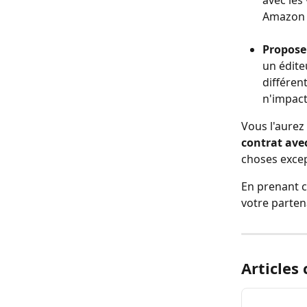
avec les 
Amazon o
Propose
un édite
différen
n'impact
Vous l'aurez
contrat ave
choses excep
En prenant c
votre partena
Articles