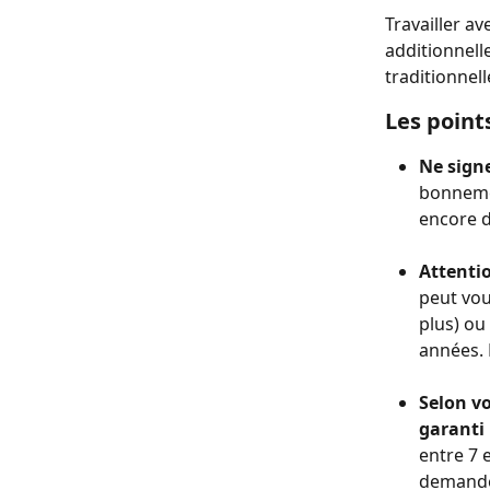
Travailler a
additionnelle
traditionnell
Les point
Ne signe
bonnemen
encore de
Attentio
peut vou
plus) ou
années. L
Selon v
garanti
entre 7 
demander