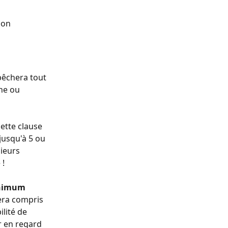
ion 
pêchera tout 
ne ou 
cette clause 
jusqu'à 5 ou 
ieurs 
 !
inimum 
era compris 
lité de 
 en regard 