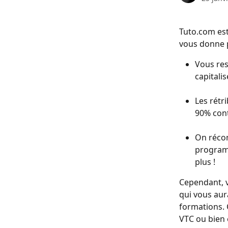
Tuto.com est
vous donne p
Vous res
capitalis
Les rétr
90% cont
On récom
programm
plus !
Cependant, v
qui vous aur
formations. 
VTC ou bien 