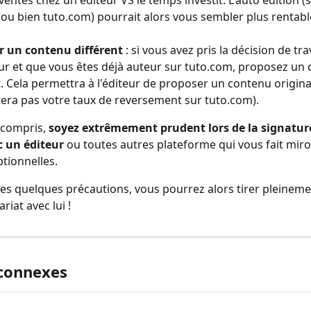
ventes chez un éditeur VS le temps investit. L'auto édition (s
u bien tuto.com) pourrait alors vous sembler plus rentabl
r un contenu différent
 : si vous avez pris la décision de tra
ur et que vous êtes déjà auteur sur tuto.com, proposez un 
t. Cela permettra à l'éditeur de proposer un contenu original
era pas votre taux de reversement sur tuto.com).
 compris, 
soyez extrêmement prudent lors de la signature
c un éditeur
 ou toutes autres plateforme qui vous fait miro
tionnelles. 
es quelques précautions, vous pourrez alors tirer pleinemen
riat avec lui !
 connexes