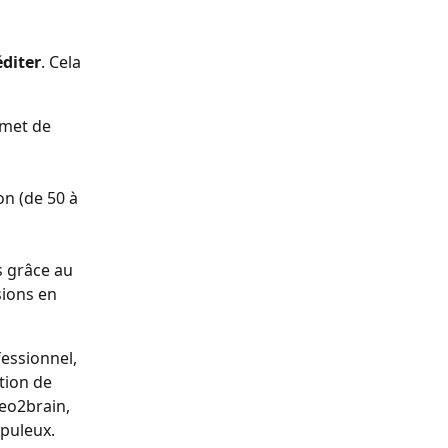
éditer
. Cela 
rmet de 
n (de 50 à 
 grâce au 
ions en 
essionnel, 
tion de 
eo2brain, 
puleux. 