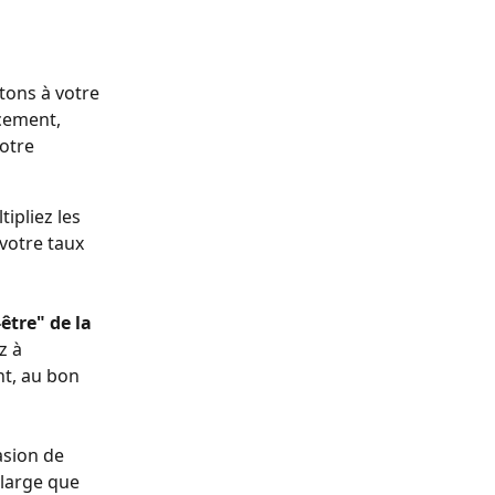
tons à votre 
cement, 
otre 
ipliez les 
votre taux 
tre" de la 
z à 
t, au bon 
asion de 
 large que 