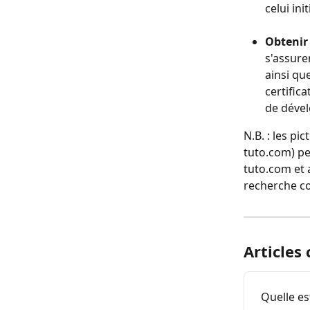
celui ini
Obtenir 
s'assure
ainsi qu
certifica
de dével
N.B. : les pi
tuto.com) per
tuto.com et 
recherche c
Articles
Quelle es