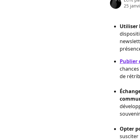
25 janv
Utiliser
disposit
newslett
présence
Publier 
chances 
de rétrib
Échanger
commu
développ
souveni
Opter po
susciter