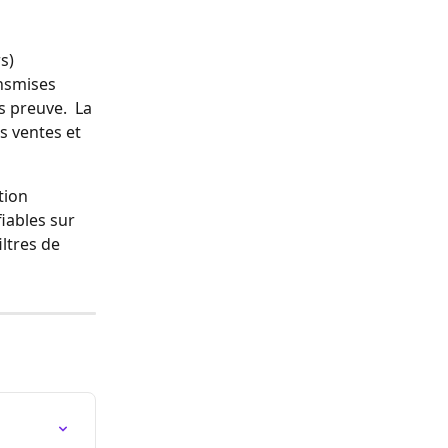
s) 
nsmises 
s preuve.  La 
s ventes et 
tion 
iables sur 
ltres de 