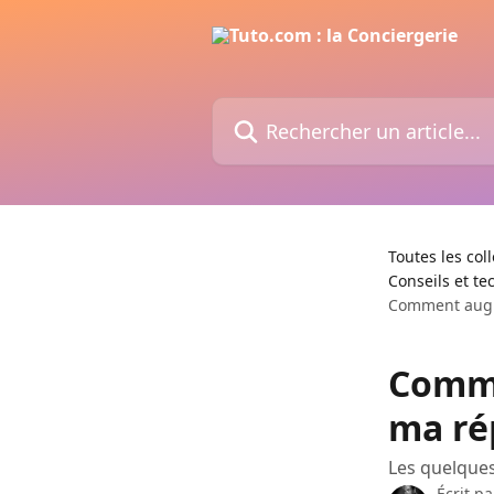
Passer au contenu principal
Rechercher un article...
Toutes les col
Conseils et t
Comment augme
Comme
ma ré
Les quelques 
Écrit p